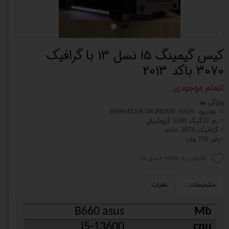
کیس گیمینگ i5 نسل 13 با گرافیک
3070 باکد 2013
اتمام موجودی
ویژگی ها :
> مادربرد B660-PLUS D4 PRIME ASUS
> رم 32گیگ 3200 کروشیال
> گرافیک 3070 -asus
>پاور 750 وات
افزودن به علاقه مندی ها
مشخصات :
نظرات
B660 asus
Mb
I5-13600
cpu