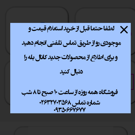
ارسال سریع
پشتیبانی انلاین
​​سراسر ایران
​7روز هفته 10تا 20
خرید آسان
خرید قسطی
فقط با چند کلیک
آسان به راحتی