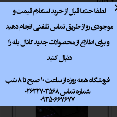
500 fa
پ کامل
Rtx 3060 ti -8g-dd
fater 5
115