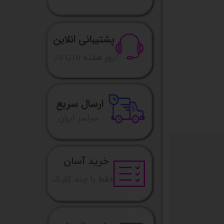
پشتیبانی انلاین
​7روز هفته 10تا 20
ارسال سریع
​​سراسر ایران
خرید آسان
فقط با چند کلیک