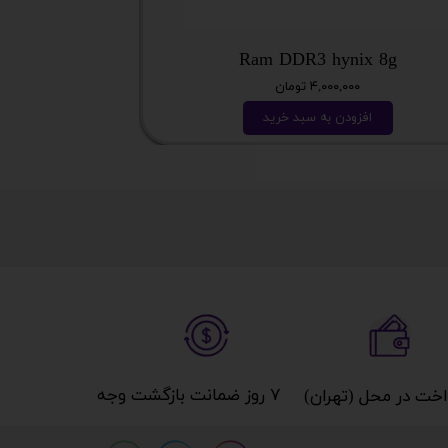
Ram DDR3 hynix 8g
کیس نسل 12 با گرافیک GTX 1660-6G
۴,۰۰۰,۰۰۰ تومان
افزودن به سبد خرید
ا
۷ روز ضمانت بازگشت وجه​​​​​​​
خت در محل (تهران)​​​​​​​