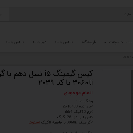
ج
ست محصولات
فروشگاه
تماس با ما
درباره ما
تماس با ما
پ کامل
 گیمینگ
کیس گیمینگ i5 نسل دهم ب
3060ti با کد 2039
ات کامپیوتر
اتمام موجودی
یزات ذخیره سازی
ویژگی ها :
تور
>پردازنده i5-10400
>رم 16گیگ ddr4
>اس اس دی 128گیگ
یوتر رومیزی
>گرافیک 3060ti با حافظه 8گیگ
استوک
م جانبی کامپیوتر