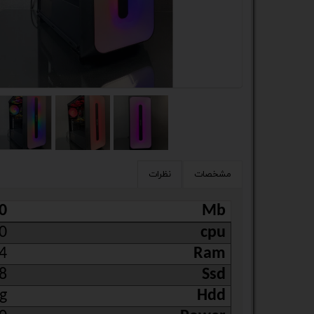
کیس
پک 
پک 
مین
لپ 
مبل
مشخصات
نظرات
اکس
0
Mb
چاپگ
0
cpu
4
Ram
گیم
8
Ssd
ack
g
Hdd