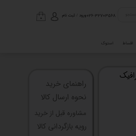
026-32703568
ستجو
ورود
/
ثبت نام
۰
حساب کاربری من
تغییر گذر واژه
اقساط
استوک
سفارشات
خروج از حساب
کاربری
ا گرافیک
راهنما​​​​​​​​​​​​​​ی خرید
نحوه ارسال کالا
مشاوره قبل از خرید
رویه بازگردانی کالا