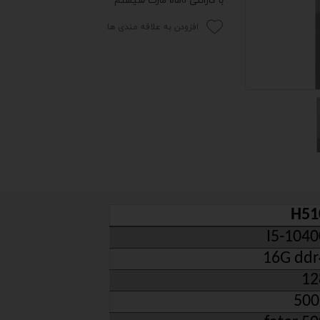
با گارانتی 6ماه مارت سیستم
 اداری
افزودن به علاقه مندی ها
گیمینگ
اداری
ی کیس استوک
تاپ
مان گیمینگ
سوری
H51
ر
I5-1040
16G ddr
12
im
500