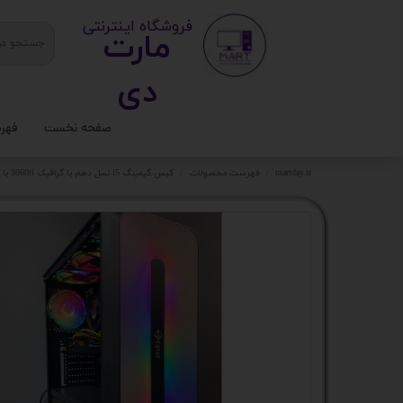
​ ​فروشگاه اینترنتی
مارت
دی​​​​​​
صفحه نخست
فهر
ستا
martday.ir
فهرست محصولات
کیس گیمینگ i5 نسل دهم با گرافیک 3060ti با کد 2039
کیس
قطع
تجه
مانی
کامپ
لواز