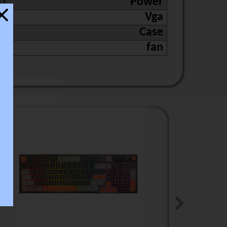
ter
Power
ستا
r6
Vga
30
Case
5
fan