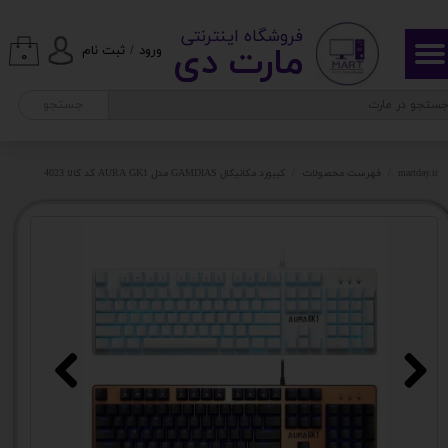
​ ​فروشگاه اینترنتی
حساب کاربری من
مارت دی​​​​​​
ورود
/
ثبت نام
۰
تغییر گذر واژه
جستجو
سفارشات
martday.ir
فهرست محصولات
کیبورد مکانیکال GAMDIAS مدل AURA GK1 کد کالا 4023
خروج از حساب کاربری