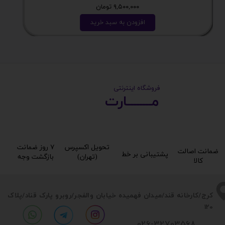
۹,۵۰۰,۰۰۰ تومان
افزودن به سبد خرید
​ ​فروشگاه اینترنتی
مــــــــارت​​​​​​
تحویل اکسپرس
۷ روز ضمانت
ضمانت اصالت
پشتیبانی بر خط​​​​​​​
(تهران)​​​​​​​
بازگشت وجه​​​​​​​
کالا​​​​​​​
​​کرج/کارخانه قند/میدان فهمیده خیابان والفجر/روبرو پارک قناد
/پلاک
120
026-32703568