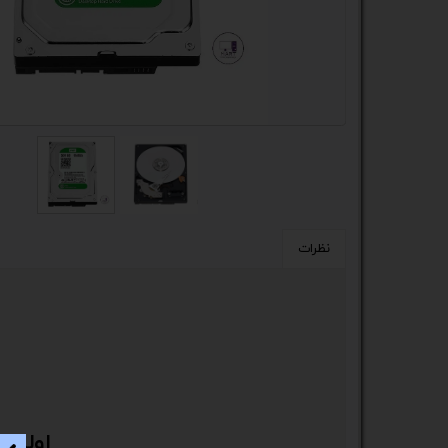
کیس
پک 
پک 
مین
لپ 
مبل
نظرات
اکس
چاپگ
گیم
ack
اولین 