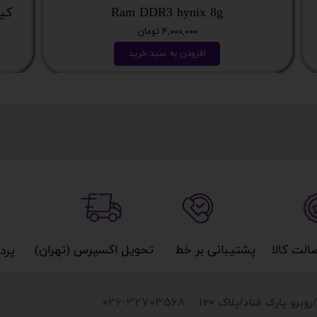
Ram DDR3 hynix 8g
کیس نسل
۴,۰۰۰,۰۰۰ تومان
افزودن به سبد خرید
کالا​​​​​​​
پشتیبانی بر خط​​​​​​​
تحویل اکسپرس (تهران)​​​​​​​
پردا
026-32703568
روبرو پارک قناد
/پلاک 120