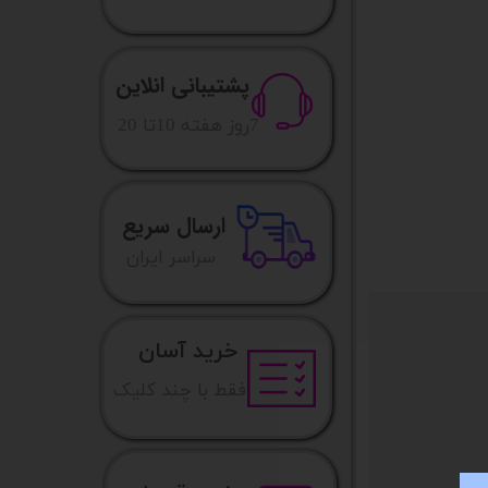
پشتیبانی انلاین
​7روز هفته 10تا 20
ارسال سریع
​​سراسر ایران
خرید آسان
فقط با چند کلیک