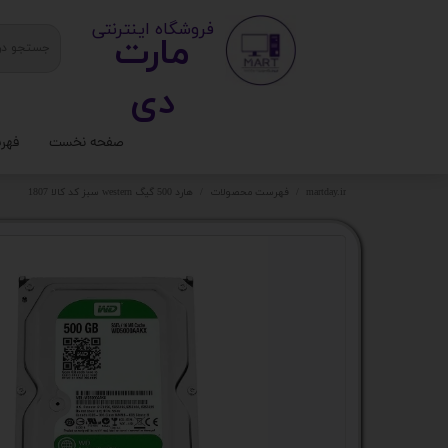
​ ​فروشگاه اینترنتی
مارت
دی​​​​​​
صفحه نخست
فهر
ستا
martday.ir
فهرست محصولات
هارد 500 گیگ western سبز کد کالا 1807
کیس
قطع
تجه
مانی
کامپ
لواز