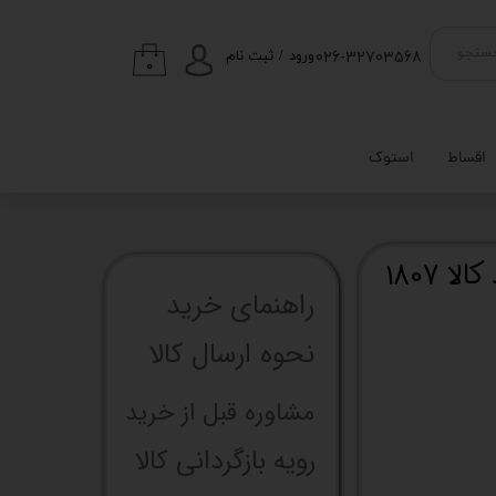
026-32703568
ستجو
ورود
/
ثبت نام
۰
حساب کاربری من
تغییر گذر واژه
اقساط
استوک
سفارشات
خروج از حساب
کاربری
راهنما​​​​​​​​​​​​​​ی خرید
نحوه ارسال کالا
مشاوره قبل از خرید
رویه بازگردانی کالا