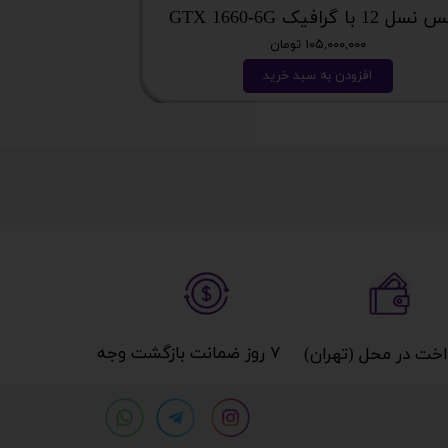
 12 با گرافیک GTX 1660-6G
میز گیمینگ T DAY EDITION
۱۰۵,۰۰۰,۰۰۰ تومان
افزودن به سبد خرید
ا
۷ روز ضمانت بازگشت وجه​​​​​​​
خت در محل (تهران)​​​​​​​