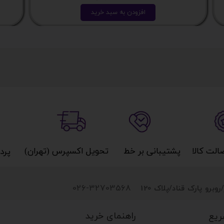
افزودن به سبد خرید
کالا​​​​​​​
پشتیبانی بر خط​​​​​​​
تحویل اکسپرس (تهران)​​​​​​​
پردا
026-32703568
روبرو پارک قناد
/پلاک 120
راهنمای خرید
ریع