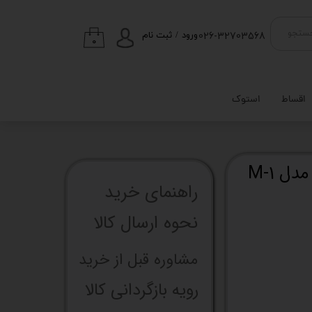
026-32703568
ستجو
ورود
/
ثبت نام
۰
حساب کاربری من
تغییر گذر واژه
اقساط
استوک
سفارشات
خروج از حساب
کاربری
ل M-1
راهنما​​​​​​​​​​​​​​ی خرید
نحوه ارسال کالا
مشاوره قبل از خرید
رویه بازگردانی کالا