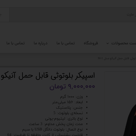
ج
ست محصولات
فروشگاه
تماس با ما
درباره ما
تماس با ما
پ کامل
وثی قابل حمل آنیکو مدل M-1
 گیمینگ
اسپیکر بلوتوثی قابل حمل آنیکو مد
ات کامپیوتر
۹,۰۰۰,۰۰۰ تومان
یزات ذخیره سازی
وزن: ۱۰۰۰ گرم
ابعاد: ۱۵۶ میلی‌متر
جنس: پلاستیک
تور
نسخه‌ی بلوتوث: 5
نوع باتری: لیتیوم-یونی
یوتر رومیزی
مدت زمان پخش مداوم: 3 ساعت
نوع اتصال: بلوتوث دانگل USB با سیم
م جانبی کامپیوتر
قابلیت پشتیبانی از کارت حافظه تا ظرفیت: 64