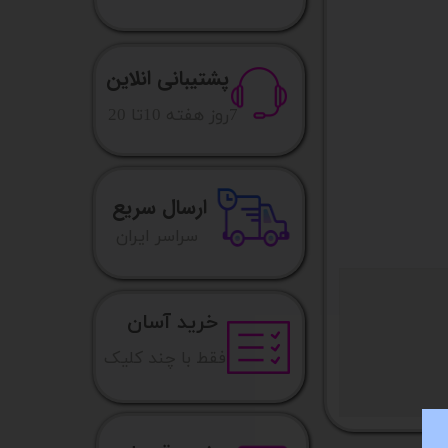
پشتیبانی انلاین
​7روز هفته 10تا 20
ارسال سریع
​​سراسر ایران
خرید آسان
فقط با چند کلیک