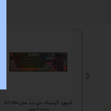
ستا
کیبورد گیمینگ دی نت مدل DT-984
۳,۰۰۰,۰۰۰ تومان