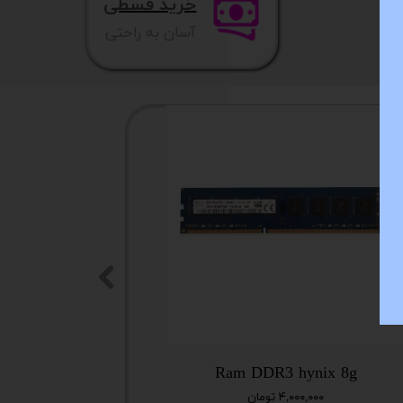
خرید قسطی
آسان به راحتی
Ram DDR3 hynix 8g
کیس نسل 12 با گرافیک GTX 1660-6G
۴,۰۰۰,۰۰۰ تومان