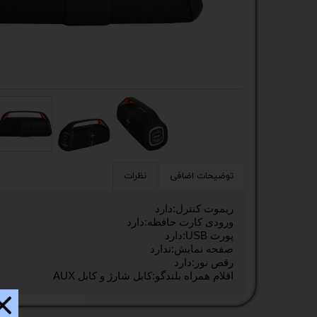
کیس
پک 
پک 
مین
لپ 
مبل
توضیحات اضافی
نظرات
اکس
ریموت کنترل:دارد
ورودی کارت حافظه:دارد
چاپگ
پورت USB:دارد
صفحه نمایش:ندارد
گیم
رقص نور:دارد
اقلام همراه بلندگو:کابل شارژ و کابل AUX
ack