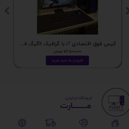
کیس فوق اقتصادی i7 با گرافیک 8گیگ فوق اکونومی کد 2162
۵۲,۵۰۰,۰۰۰ تومان
افزودن به سبد خرید
​ ​فروشگاه اینترنتی
مــــــــارت​​​​​​