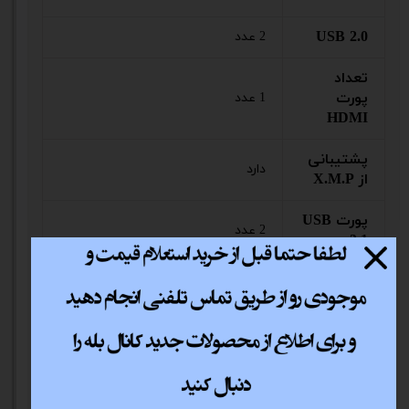
USB 2.0
2 عدد
تعداد
پورت
1 عدد
HDMI
پشتیبانی
دارد
از X.M.P
پورت USB
2 عدد
3.1
کانکتور برق
یک عدد 8 پین 12 ولت و 1 عدد 24 پین
اصلی
ATX
M.2 Socket 3 connectors (Socket 3, M
نوع اسلات
key, type 2242/2260/2280 SATA &
M.2
PCIe x4/x2/x1 SSD support)