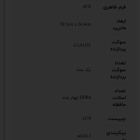
فرم ظاهری
ATX
ابعاد
30.5cm x 24.4cm
مادربرد
سوکت
LGA1151
پردازنده
تعداد
سوکت
یک عدد
پردازنده
تعداد
اسلات
DDR4 چهار عدد
حافظه
چیپست
z170
پیکربندی
2 کاناله
رم