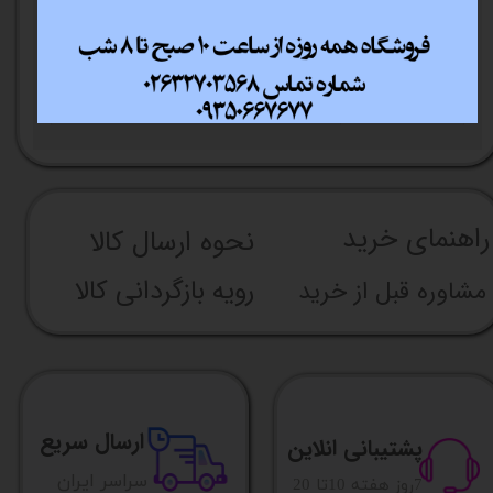
Realtek® ALC1150 codec High
کارت صدا
Definition Audio
جک 3.5
دارد
میلیمتری
راهنما​​​​​​​​​​​​​​ی خرید
نحوه ارسال کالا
رویه بازگردانی کالا
مشاوره قبل از خرید
ارسال سریع
پشتیبانی انلاین
​​سراسر ایران
​7روز هفته 10تا 20