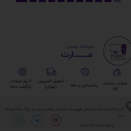
نوع مایع داخل واتر کولر
جنس رادیاتور
جنس بلوک اتصال
​ ​فروشگاه اینترنتی
مــــــــارت​​​​​​
جنس پایپ‌ها
نوع خنک‌کننده
تحویل اکسپرس
۷ روز ضمانت
ضمانت اصالت
پشتیبانی بر خط​​​​​​​
(تهران)​​​​​​​
بازگشت وجه​​​​​​​
کالا​​​​​​​
جنس لوله های انتقال مایع
​​کرج/کارخانه قند/میدان فهمیده خیابان والفجر/روبرو پارک قناد
/پلاک
جنس واتر بلاک
120
026-32703568
توان خنک‌کنندگی