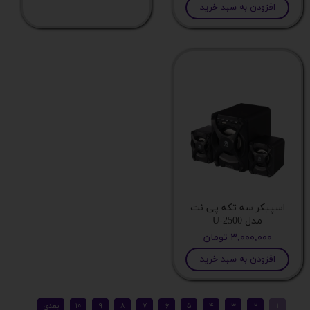
افزودن به سبد خرید
طول لوله های انتقال مایع
ابعاد بلوک اتصال
سرعت چرخش فن
نوع واترکولینگ
سوکت قابل پشتیبانی
اسپیکر سه تکه پی نت
مدل U-2500
نورپردازی
۳,۰۰۰,۰۰۰ تومان
افزودن به سبد خرید
سری خنک‌کننده