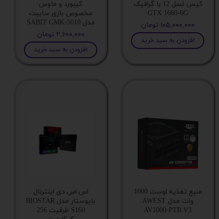
کیس نسل 12 با گرافیک
کیبورد و ماوس
میزان نویز فن
GTX 1660-6G
مخصوص بازی سابیت
مدل SABIT GMK-5010
۱۰۵,۰۰۰,۰۰۰ تومان
۲,۶۰۰,۰۰۰ تومان
ولتاژ ورودی
افزودن به سبد خرید
افزودن به سبد خرید
تعداد لوله های خنک کننده
نوع فن
سوکت های قابل پشتیبانی
نوع خنک کننده
کنترلر نورپردازی
منبع تغذیه اوست 1000
اس اس دی اینترنال
وات مدل AWEST
بایوستار مدل BIOSTAR
AV1000-PTB V3
S160 ظرفیت 256
وزن خنک‌کننده