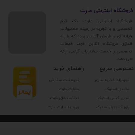
​فروشگاه اینترنتی مارت
ضخامت لوله های انتقال مایع
​فروشگاه اینترنتی مارت یک تیم
تخصصی و با تجربه در زمینه محصولات
ابعاد واتر بلاک
رایانه ای و فروش آنلاین بوده که با راه
اندازی فروشگاه آنلاین خود، خدمات
تخصصی را خدمت مشتریان گرامی ارائه
نویز صوتی واترپمپ
می دهد.
دسترسی سریع
راهنمای خرید
نوع کانکتور واترپمپ
تجهیزات ذخیره سازی
نحوه ثبت سفارش
مدل فن
مانیتور استوک
مقالات مارت
مینی کیس استوک
تخفیف های مارت
نورپردازي
پاور کامپیوتر استوک
ورود به سایت مارت
منبع انرژی