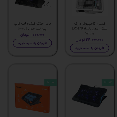
وزن
شدت روشنایی
کیس کامپیوتر دارک
پایه خنک کننده لپ تاپ
فلش مدل DY470 ATX
پی نت مدل P-701
White
۱,۰۰۰,۰۰۰ تومان
مدل مانیتور
۲۴,۰۰۰,۰۰۰ تومان
افزودن به سبد خرید
افزودن به سبد خرید
سایر قابلیت ها
سایر مشخصات
NEW
NEW
تکنولوژی ساخت صفحه
پنل
نوع پایه ها