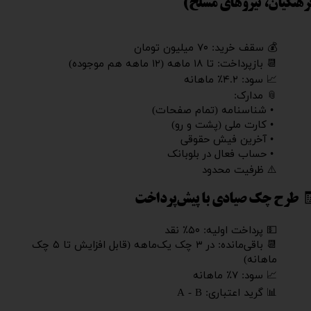
رهنگیان، نیروهای مسلح)
💰 سقف خرید: ۷۰ میلیون تومان
📆 بازپرداخت: تا ۱۸ ماهه (۱۲ ماهه هم موجوده)
📈 سود: ۴.۲٪ ماهانه
📎 مدارک:
• شناسنامه (تمام صفحات)
• کارت ملی (پشت و رو)
• آخرین فیش حقوقی
• حساب فعال در بلوبانک
⚠️ ظرفیت محدود
 طرح چک صیادی با پیش‌پرداخت
💵 پرداخت اولیه: ۵۰٪ نقد
📆 باقی‌مانده: در ۳ چک یک‌ماهه (قابل افزایش تا ۵ چک
ماهانه)
📈 سود: ۷٪ ماهانه
📊 گرید اعتباری: A - B