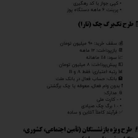
• کپی جواز با کد رهگیری
• پرینت ۶ ماهه دستگاه پوز
 طرح تک‌برگ چک (تارا)
💰 سقف خرید: ۹۰ میلیون تومان
📆 بازپرداخت: ۱۲ ماهه
📈 سود: 4٪ ماهانه
💵 پیش‌پرداخت: ۸ میلیون تومان
📊 رتبه اعتباری: فقط A و B
🏦 بانک: حساب فعال در بانک ملت
❗️ بدون وام فعال، معوقه یا چک برگشتی
📎 مدارک:
• - کارت ملی
• - ۱ برگ چک صیادی
✅ فرآیند کاملاً آنلاین و ساده
 طرح ویژه بازنشستگان (تأمین اجتماعی، کشوری،