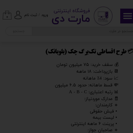
​ ​فروشگاه اینترنتی
حساب کاربری من
مارت دی​​​​​​
ورود
/
ثبت نام
۰
تغییر گذر واژه
جستجو
سفارشات
 طرح اقساطی تک‌برگ چک (بلوبانک)​​​​​​​
خروج از حساب کاربری
💰 سقف خرید: ۷۵ میلیون تومان
📆 بازپرداخت: ۱۸ ماهه
📈 سود: 4٪ ماهانه
💸 قسط ماهانه: حدود ۶.۵ میلیون
📊 رتبه اعتباری: A - B - C
🧾 مدارک موردنیاز:
🔹 کارمندان:
• فیش حقوقی
• لیست بیمه
• پرینت ۶ ماهه اینترنتی
🔹 صاحبان جواز: